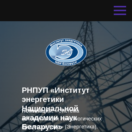
РНПУП «Институт
энергетики
Национальной
Номинация:
«Система
академии наук
автоматизации технологических
Беларуси»
процессов года» (Энергетика).