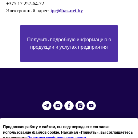
+375 17 257-64-72
Электронный адрес:
ipe@bas-net.by
Получить подробную информацию о
продукции и услугах предприятия
ООО "Деловые медиа"
(УНП 191033395)
Продолжая работу с сайтом, вы подтверждаете согласие
использование файлов cookie. Нажимая «Принять», вы соглашаетесь
с условиями
Политики конфиденциальности.